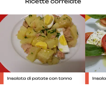
Ricette correlate
Insalata di patate con tonno
Insalat