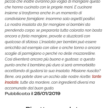
piccoli che inoltre avranno poi voglia di mangiare quello
che hanno cucinato con le proprie mani. E cucinare
insieme si trasforma anche in un momento di
condivisione famigliare: insomma solo aspetti positivi.
La nostra insalata da far mangiare ai bambini sta
prendendo corpo: se prepararla tutta colorata non basta
ancora a farla mangiare, provate a stuzzicarli con
qualcosa di sfizioso. L’insalata per bambini può essere
arricchita ad esempio con olive o anche tonno o ancora
scaglie di parmigiano o perché no delle mozzarelline.
Così diventerà ancora più buona e gustosa: a questo
punto anche il bambino più duro si sarà ammorbidito
accettando di gustarsi la sua insalata. Missione riuscita?
Bene, ora potete dare un occhio alle nostre ricette:
tante
insalate
, tutte da mordere, con ingredienti diversi ma
accomunate dal buon gusto.
Pubblicata il
25/01/2019