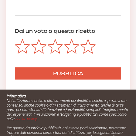
Dai un voto a questa ricetta
Informativa
Noi utilizziamo cookie o altri strumenti per finalità tecniche e, previo il tuo
consenso, anche cookie o altri strumenti di tracciamento, anche di terze
parti, per altre finalità (“interazioni e funzionalità semplici”, “miglioramento
dell'esperienza”, “misurazione” e “targeting e pubblicità”) come specificato
nella
cookie policy
.
Per quanto riguarda la pubblicità, noi e terze parti selezionate, potremmo
trattare dati personali come i tuoi dati di utilizzo, per le seguenti finalità
Cucinare.it è un marchio commerciale di Impiego24.it s.r.l.