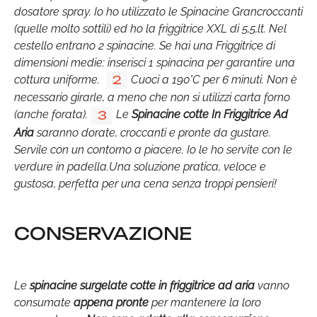
dosatore spray. Io ho utilizzato le Spinacine Grancroccanti
(quelle molto sottili) ed ho la friggitrice XXL di 5,5,lt. Nel
cestello entrano 2 spinacine. Se hai una Friggitrice di
dimensioni medie: inserisci 1 spinacina per garantire una
cottura uniforme.
Cuoci a 190°C per 6 minuti. Non è
2
necessario girarle, a meno che non si utilizzi carta forno
(anche forata).
Le
Spinacine cotte In Friggitrice Ad
3
Aria
saranno dorate, croccanti e pronte da gustare.
Servile con un contorno a piacere. Io le ho servite con le
verdure in padella.Una soluzione pratica, veloce e
gustosa, perfetta per una cena senza troppi pensieri!
CONSERVAZIONE
Le
spinacine surgelate cotte in friggitrice ad aria
vanno
consumate
appena pronte
per mantenere la loro