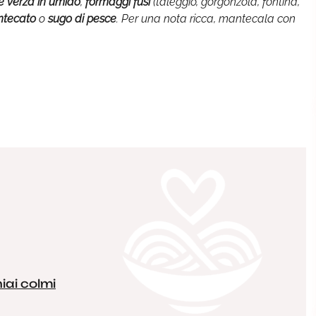
 e verza in umido
,
formaggi fusi
(taleggio, gorgonzola, fontina,
ntecato
o
sugo di pesce
. Per una nota ricca, mantecala con
iai colmi