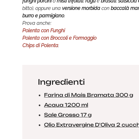
funghi porcini
o
misti trifolati
,
ragù
e
brasati
,
salsiccia
bitto), oppure una
versione morbida
con
baccalà ma
burro e parmigiano
.
Prova anche:
Polenta con Funghi
Polenta con Broccoli e Formaggio
Chips di Polenta
.
Ingredienti
Farina di Mais Bramata 300 g
Acqua 1200 ml
Sale Grosso 17 g
Olio Extravergine D'Oliva 2 cucch