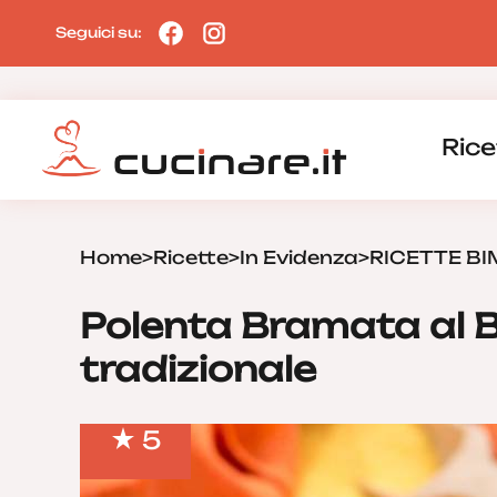
Seguici su:
Rice
Home
>
Ricette
>
In Evidenza
>
RICETTE B
Polenta Bramata al Bi
tradizionale
5