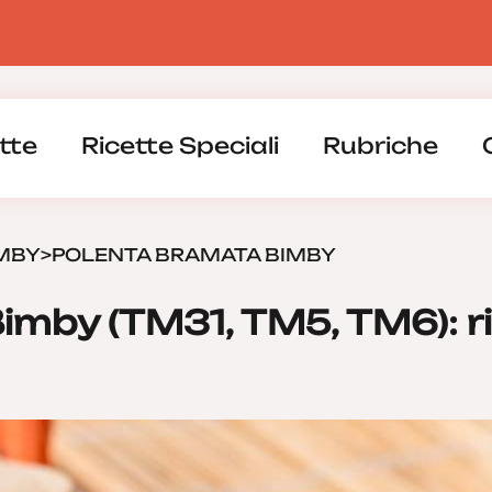
tte
Ricette Speciali
Rubriche
IMBY
>
POLENTA BRAMATA BIMBY
mby (TM31, TM5, TM6): ric