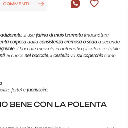
COMMENTI
tradizionale
: si usa
farina di mais bramata
(macinatura
enta corposa
dalla
consistenza cremosa o soda
a seconda
agevole
: il boccale mescola in automatico, il calore è stabile
nti
. Si cuoce
nel boccale
; il
cestello
va
sul coperchio
come
a
bollire forte) e
fuoriuscire
.
O BENE CON LA POLENTA