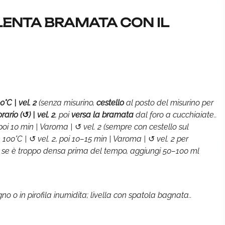
ENTA BRAMATA CON IL
0°C | vel. 2
(senza misurino,
cestello
al posto del misurino per
rario (↺) | vel. 2
, poi
versa la bramata
dal foro a cucchiaiate..
, poi 10 min | Varoma | ↺ vel. 2 (sempre con cestello sul
| 100°C | ↺ vel. 2, poi 10–15 min | Varoma | ↺ vel. 2 per
5; se è troppo densa prima del tempo, aggiungi 50–100 ml
no o in pirofila inumidita; livella con spatola bagnata..