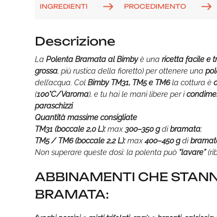
INGREDIENTI
PROCEDIMENTO
Descrizione
La
Polenta Bramata al Bimby
è una
ricetta facile e 
grossa
, più rustica della fioretto) per ottenere una
pol
dell’acqua. Col
Bimby TM31, TM5 e TM6
la cottura è
(
100°C/Varoma
), e tu hai le mani libere per i
condime
paraschizzi
.
Quantità massime consigliate
TM31 (boccale 2,0 L):
max
300–350 g
di
bramata
;
TM5 / TM6 (boccale 2,2 L):
max
400–450 g
di
bramat
Non superare queste dosi: la polenta può
“lavare”
(ri
ABBINAMENTI CHE STANN
BRAMATA: