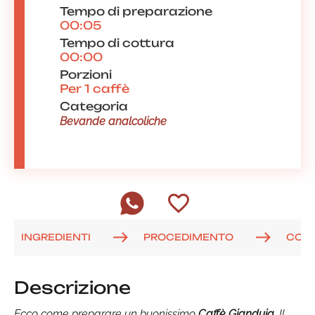
Tempo di preparazione
00:05
Tempo di cottura
00:00
Porzioni
Per 1 caffè
Categoria
Bevande analcoliche
INGREDIENTI
PROCEDIMENTO
COM
Descrizione
Ecco come preparare un buonissimo
Caffè Gianduia
. Il