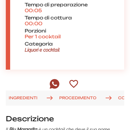
Tempo di preparazione
00:05
Tempo di cottura
00:00
Porzioni
Per 1 cocktail
Categoria
Liquori e cocktail
INGREDIENTI
PROCEDIMENTO
COM
Descrizione
Il
Blu Margarita
è un cocktail che deve il suo nome