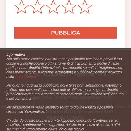
Informativa
Noi utilizziamo cookie o altri strumenti per finalità tecniche e, previo il tuo
consenso, anche cookie o altri strumenti di tracciamento, anche di terze
parti, per altre finalità (“interazioni e funzionalità semplici”, “miglioramento
dell'esperienza”, “misurazione” e “targeting e pubblicità”) come specificato
nella
cookie policy
.
Per quanto riguarda la pubblicità, noi e terze parti selezionate, potremmo
trattare dati personali come i tuoi dati di utilizzo, per le seguenti finalità
Cucinare.it è un marchio commerciale di Impiego24.it s.r.l.
pubblicitarie: annunci e contenuti personalizzati, valutazione degli annunci
copyright 2014 - 2024 P.IVA: 03406490130
e del contenuto.
Azienda certiﬁcata ISO 27001 numero: SNR 73140386/89/I
Per selezionare in modo analitico soltanto alcune finalità è possibile
- Azienda certiﬁcata ISO 9001 numero: SNR
cliccare su “Personalizza”.
96992040/89/Q
Chiudendo questo banner tramite l’apposito comando “Continua senza
Gestione consensi e categorie merceologiche marketing
accettare” continuerai la navigazione del sito in assenza di cookie o altri
strumenti di tracciamento diversi da quelli tecnici.