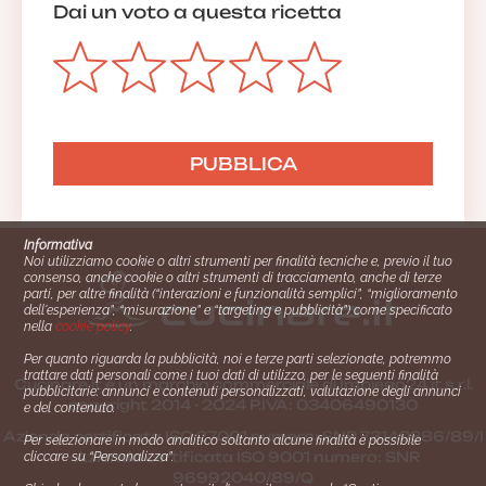
Dai un voto a questa ricetta
Informativa
Noi utilizziamo cookie o altri strumenti per finalità tecniche e, previo il tuo
consenso, anche cookie o altri strumenti di tracciamento, anche di terze
parti, per altre finalità (“interazioni e funzionalità semplici”, “miglioramento
dell'esperienza”, “misurazione” e “targeting e pubblicità”) come specificato
nella
cookie policy
.
Per quanto riguarda la pubblicità, noi e terze parti selezionate, potremmo
trattare dati personali come i tuoi dati di utilizzo, per le seguenti finalità
Cucinare.it è un marchio commerciale di Impiego24.it s.r.l.
pubblicitarie: annunci e contenuti personalizzati, valutazione degli annunci
copyright 2014 - 2024 P.IVA: 03406490130
e del contenuto.
Azienda certiﬁcata ISO 27001 numero: SNR 73140386/89/I
Per selezionare in modo analitico soltanto alcune finalità è possibile
- Azienda certiﬁcata ISO 9001 numero: SNR
cliccare su “Personalizza”.
96992040/89/Q