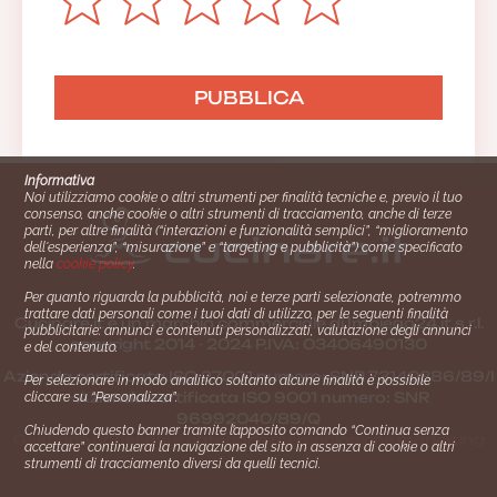
Informativa
Noi utilizziamo cookie o altri strumenti per finalità tecniche e, previo il tuo
consenso, anche cookie o altri strumenti di tracciamento, anche di terze
parti, per altre finalità (“interazioni e funzionalità semplici”, “miglioramento
dell'esperienza”, “misurazione” e “targeting e pubblicità”) come specificato
nella
cookie policy
.
Per quanto riguarda la pubblicità, noi e terze parti selezionate, potremmo
trattare dati personali come i tuoi dati di utilizzo, per le seguenti finalità
Cucinare.it è un marchio commerciale di Impiego24.it s.r.l.
pubblicitarie: annunci e contenuti personalizzati, valutazione degli annunci
copyright 2014 - 2024 P.IVA: 03406490130
e del contenuto.
Azienda certiﬁcata ISO 27001 numero: SNR 73140386/89/I
Per selezionare in modo analitico soltanto alcune finalità è possibile
- Azienda certiﬁcata ISO 9001 numero: SNR
cliccare su “Personalizza”.
96992040/89/Q
Chiudendo questo banner tramite l’apposito comando “Continua senza
Gestione consensi e categorie merceologiche marketing
accettare” continuerai la navigazione del sito in assenza di cookie o altri
strumenti di tracciamento diversi da quelli tecnici.