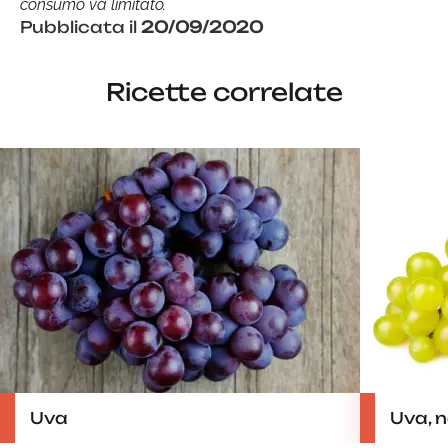
consumo va limitato.
Pubblicata il
20/09/2020
Ricette correlate
Uva
Uva, no