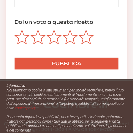
Dai un voto a questa ricetta
Informativa
Noi utilizziamo cookie o altri strumenti per finalità tecniche e, previo il tuo
consenso, anche cookie o altri strumenti di tracciamento, anche di terze
parti, per altre finalità (“interazioni e funzionalità semplici”, “miglioramento
dell'esperienza”, “misurazione” e “targeting e pubblicità”) come specificato
nella
cookie policy
.
Per quanto riguarda la pubblicità, noi e terze parti selezionate, potremmo
trattare dati personali come i tuoi dati di utilizzo, per le seguenti finalità
Cucinare.it è un marchio commerciale di Impiego24.it s.r.l.
pubblicitarie: annunci e contenuti personalizzati, valutazione degli annunci
copyright 2014 - 2024 P.IVA: 03406490130
e del contenuto.