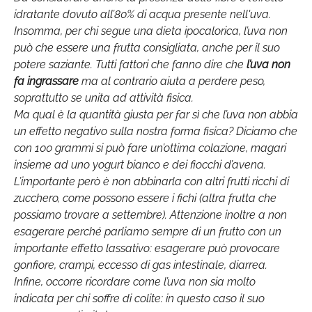
idratante dovuto all’80% di acqua presente nell'uva.
Insomma, per chi segue una dieta ipocalorica, l’uva non
può che essere una frutta consigliata, anche per il suo
potere saziante. Tutti fattori che fanno dire che
l’uva non
fa ingrassare
ma al contrario aiuta a perdere peso,
soprattutto se unita ad attività fisica.
Ma qual è la quantità giusta per far sì che l’uva non abbia
un effetto negativo sulla nostra forma fisica? Diciamo che
con 100 grammi si può fare un’ottima colazione, magari
insieme ad uno yogurt bianco e dei fiocchi d’avena.
L’importante però è non abbinarla con altri frutti ricchi di
zucchero, come possono essere i fichi (altra frutta che
possiamo trovare a settembre). Attenzione inoltre a non
esagerare perché parliamo sempre di un frutto con un
importante effetto lassativo: esagerare può provocare
gonfiore, crampi, eccesso di gas intestinale, diarrea.
Infine, occorre ricordare come l’uva non sia molto
indicata per chi soffre di colite: in questo caso il suo