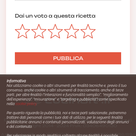
Dai un voto a questa ricetta
Informativa
Noi utilizziamo cookie o altri strumenti per finalità tecniche e, previo il tuo
consenso, anche cookie o altri strumenti di tracciamento, anche di terze
parti, per altre finalità (“interazioni e funzionalità semplici”, “miglioramento
dell'esperienza”, “misurazione” e “targeting e pubblicità”) come specificato
nella
cookie policy
.
Per quanto riguarda la pubblicità, noi e terze parti selezionate, potremmo
trattare dati personali come i tuoi dati di utilizzo, per le seguenti finalità
Cucinare.it è un marchio commerciale di Impiego24.it s.r.l.
pubblicitarie: annunci e contenuti personalizzati, valutazione degli annunci
copyright 2014 - 2024 P.IVA: 03406490130
e del contenuto.
Azienda certiﬁcata ISO 27001 numero: SNR 73140386/89/I
Per selezionare in modo analitico soltanto alcune finalità è possibile