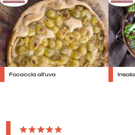
Focaccia all'uva
Insalat