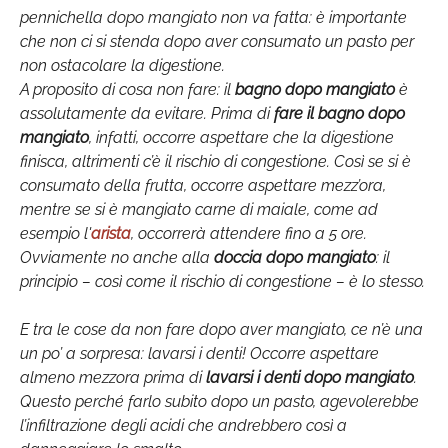
pennichella dopo mangiato non va fatta: è importante
che non ci si stenda dopo aver consumato un pasto per
non ostacolare la digestione.
A proposito di cosa non fare: il
bagno dopo mangiato
è
assolutamente da evitare. Prima di
fare il bagno dopo
mangiato
, infatti, occorre aspettare che la digestione
finisca, altrimenti c’è il rischio di congestione. Così se si è
consumato della frutta, occorre aspettare mezz’ora,
mentre se si è mangiato carne di maiale, come ad
esempio l'
arista
, occorrerà attendere fino a 5 ore.
Ovviamente no anche alla
doccia dopo mangiato
: il
principio – così come il rischio di congestione – è lo stesso.
E tra le cose da non fare dopo aver mangiato, ce n’è una
un po’ a sorpresa: lavarsi i denti! Occorre aspettare
almeno mezzora prima di
lavarsi i denti dopo mangiato
.
Questo perché farlo subito dopo un pasto, agevolerebbe
l’infiltrazione degli acidi che andrebbero così a