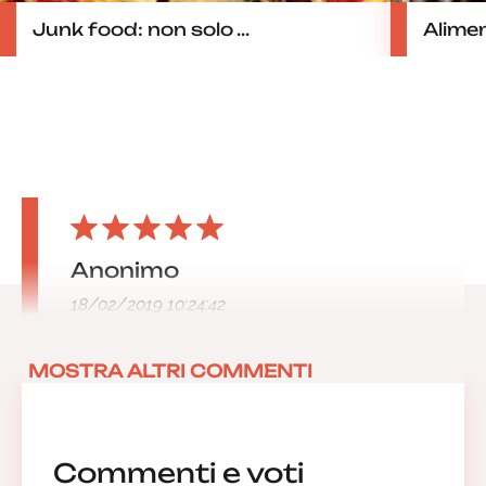
Junk food: non solo ...
Alimen
Anonimo
18/02/2019 10:24:42
MOSTRA ALTRI COMMENTI
Commenti e voti