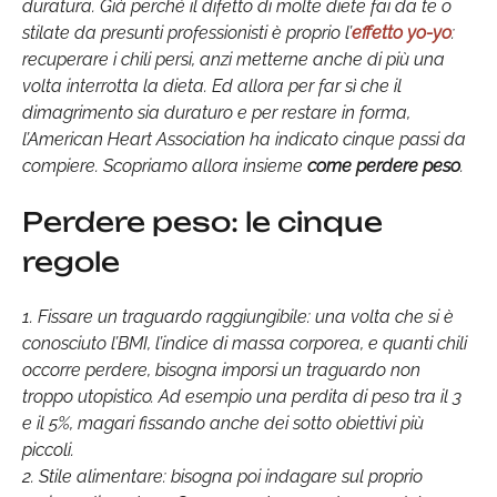
duratura. Già perché il difetto di molte diete fai da te o
stilate da presunti professionisti è proprio l’
effetto yo-yo
:
recuperare i chili persi, anzi metterne anche di più una
volta interrotta la dieta. Ed allora per far sì che il
dimagrimento sia duraturo e per restare in forma,
l’American Heart Association ha indicato cinque passi da
compiere. Scopriamo allora insieme
come perdere peso
.
Perdere peso: le cinque
regole
1. Fissare un traguardo raggiungibile: una volta che si è
conosciuto l’BMI, l’indice di massa corporea, e quanti chili
occorre perdere, bisogna imporsi un traguardo non
troppo utopistico. Ad esempio una perdita di peso tra il 3
e il 5%, magari fissando anche dei sotto obiettivi più
piccoli.
2. Stile alimentare: bisogna poi indagare sul proprio