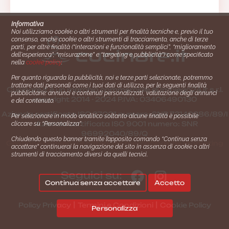
Informativa
Noi utilizziamo cookie o altri strumenti per finalità tecniche e, previo il tuo
consenso, anche cookie o altri strumenti di tracciamento, anche di terze
parti, per altre finalità (“interazioni e funzionalità semplici”, “miglioramento
dell'esperienza”, “misurazione” e “targeting e pubblicità”) come specificato
nella
cookie policy
.
Per quanto riguarda la pubblicità, noi e terze parti selezionate, potremmo
trattare dati personali come i tuoi dati di utilizzo, per le seguenti finalità
Cucinare.it è un marchio commerciale di Impiego24.it s.r.l.
pubblicitarie: annunci e contenuti personalizzati, valutazione degli annunci
copyright 2014 - 2024 P.IVA: 03406490130
e del contenuto.
Azienda certiﬁcata ISO 27001 numero: SNR 73140386/89/I
Per selezionare in modo analitico soltanto alcune finalità è possibile
- Azienda certiﬁcata ISO 9001 numero: SNR
cliccare su “Personalizza”.
96992040/89/Q
Chiudendo questo banner tramite l’apposito comando “Continua senza
Gestione consensi e categorie merceologiche marketing
accettare” continuerai la navigazione del sito in assenza di cookie o altri
strumenti di tracciamento diversi da quelli tecnici.
Seguici su:
Continua senza accettare
Accetto
|
|
Policy Privacy
Termini e Condizioni
Cookie Policy
Personalizza