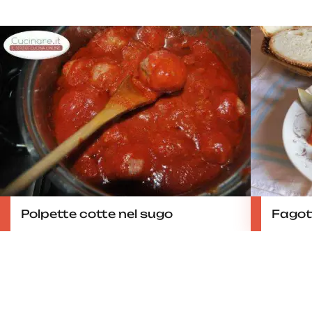
Polpette cotte nel sugo
Fagott