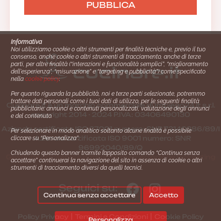
Informativa
Noi utilizziamo cookie o altri strumenti per finalità tecniche e, previo il tuo
consenso, anche cookie o altri strumenti di tracciamento, anche di terze
parti, per altre finalità (“interazioni e funzionalità semplici”, “miglioramento
dell'esperienza”, “misurazione” e “targeting e pubblicità”) come specificato
nella
cookie policy
.
Per quanto riguarda la pubblicità, noi e terze parti selezionate, potremmo
trattare dati personali come i tuoi dati di utilizzo, per le seguenti finalità
Cucinare.it è un marchio commerciale di Impiego24.it s.r.l.
pubblicitarie: annunci e contenuti personalizzati, valutazione degli annunci
copyright 2014 - 2024 P.IVA: 03406490130
e del contenuto.
Azienda certiﬁcata ISO 27001 numero: SNR 73140386/89/I
Per selezionare in modo analitico soltanto alcune finalità è possibile
- Azienda certiﬁcata ISO 9001 numero: SNR
cliccare su “Personalizza”.
96992040/89/Q
Chiudendo questo banner tramite l’apposito comando “Continua senza
Gestione consensi e categorie merceologiche marketing
accettare” continuerai la navigazione del sito in assenza di cookie o altri
strumenti di tracciamento diversi da quelli tecnici.
Seguici su:
Continua senza accettare
Accetto
|
|
Policy Privacy
Termini e Condizioni
Cookie Policy
Personalizza