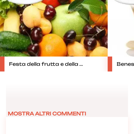
Festa della frutta e della ...
Beness
MOSTRA ALTRI COMMENTI