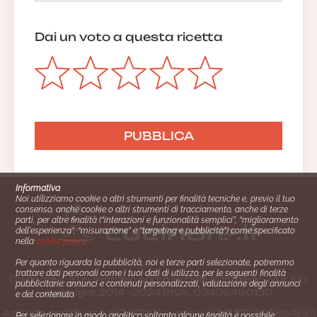
Dai un voto a questa ricetta
Informativa
Noi utilizziamo cookie o altri strumenti per finalità tecniche e, previo il tuo
consenso, anche cookie o altri strumenti di tracciamento, anche di terze
parti, per altre finalità (“interazioni e funzionalità semplici”, “miglioramento
dell'esperienza”, “misurazione” e “targeting e pubblicità”) come specificato
nella
cookie policy
.
Per quanto riguarda la pubblicità, noi e terze parti selezionate, potremmo
trattare dati personali come i tuoi dati di utilizzo, per le seguenti finalità
Cucinare.it è un marchio commerciale di Impiego24.it s.r.l.
pubblicitarie: annunci e contenuti personalizzati, valutazione degli annunci
copyright 2014 - 2024 P.IVA: 03406490130
e del contenuto.
Azienda certiﬁcata ISO 27001 numero: SNR 73140386/89/I
Per selezionare in modo analitico soltanto alcune finalità è possibile