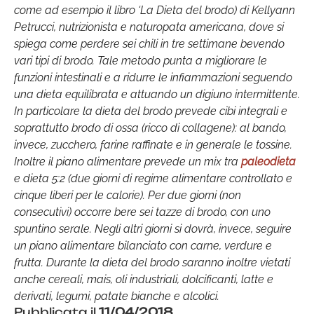
come ad esempio il libro ‘La Dieta del brodo) di Kellyann
Petrucci, nutrizionista e naturopata americana, dove si
spiega come perdere sei chili in tre settimane bevendo
vari tipi di brodo. Tale metodo punta a migliorare le
funzioni intestinali e a ridurre le infiammazioni seguendo
una dieta equilibrata e attuando un digiuno intermittente.
In particolare la dieta del brodo prevede cibi integrali e
soprattutto brodo di ossa (ricco di collagene): al bando,
invece, zucchero, farine raffinate e in generale le tossine.
Inoltre il piano alimentare prevede un mix tra
paleodieta
e dieta 5:2 (due giorni di regime alimentare controllato e
cinque liberi per le calorie). Per due giorni (non
consecutivi) occorre bere sei tazze di brodo, con uno
spuntino serale. Negli altri giorni si dovrà, invece, seguire
un piano alimentare bilanciato con carne, verdure e
frutta. Durante la dieta del brodo saranno inoltre vietati
anche cereali, mais, oli industriali, dolcificanti, latte e
derivati, legumi, patate bianche e alcolici.
Pubblicata il
11/04/2018