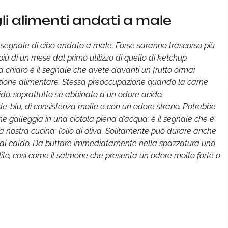
gli alimenti andati a male
l segnale di cibo andato a male. Forse saranno trascorso più
più di un mese dal primo utilizzo di quello di ketchup.
 chiaro è il segnale che avete davanti un frutto ormai
icazione alimentare. Stessa preoccupazione quando la carne
do, soprattutto se abbinato a un odore acido.
de-blu, di consistenza molle e con un odore strano. Potrebbe
he galleggia in una ciotola piena d’acqua: è il segnale che è
 nostra cucina: l’olio di oliva. Solitamente può durare anche
 o al caldo. Da buttare immediatamente nella spazzatura uno
lito, così come il salmone che presenta un odore molto forte o