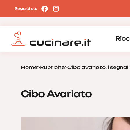
Seguici su:
Rice
Home
>
Rubriche
>
Cibo avariato, i segnal
Cibo Avariato