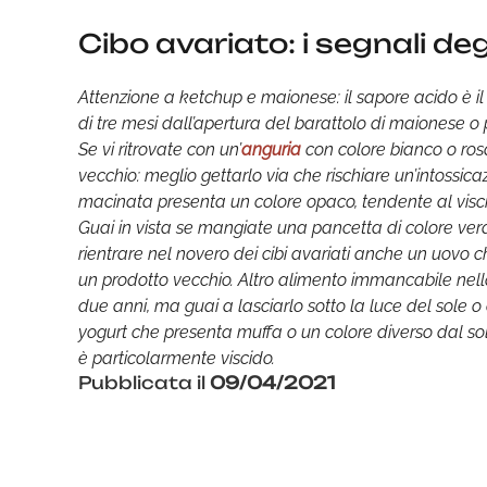
Cibo avariato: i segnali de
Attenzione a ketchup e maionese: il sapore acido è i
di tre mesi dall’apertura del barattolo di maionese o 
Se vi ritrovate con un’
anguria
con colore bianco o rosa
vecchio: meglio gettarlo via che rischiare un’intoss
macinata presenta un colore opaco, tendente al visci
Guai in vista se mangiate una pancetta di colore ver
rientrare nel novero dei cibi avariati anche un uovo c
un prodotto vecchio. Altro alimento immancabile nella
due anni, ma guai a lasciarlo sotto la luce del sole
yogurt che presenta muffa o un colore diverso dal so
è particolarmente viscido.
Pubblicata il
09/04/2021