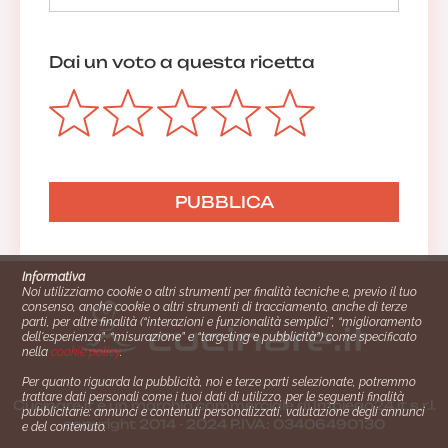
Dai un voto a questa ricetta
Informativa
Noi utilizziamo cookie o altri strumenti per finalità tecniche e, previo il tuo
consenso, anche cookie o altri strumenti di tracciamento, anche di terze
parti, per altre finalità (“interazioni e funzionalità semplici”, “miglioramento
dell'esperienza”, “misurazione” e “targeting e pubblicità”) come specificato
nella
cookie policy
.
Per quanto riguarda la pubblicità, noi e terze parti selezionate, potremmo
trattare dati personali come i tuoi dati di utilizzo, per le seguenti finalità
Cucinare.it è un marchio commerciale di Impiego24.it s.r.l.
pubblicitarie: annunci e contenuti personalizzati, valutazione degli annunci
copyright 2014 - 2024 P.IVA: 03406490130
e del contenuto.