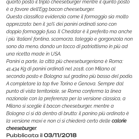
quarto posto il triplo cheeseburger mentre il quinto posto
è a favore dell’Egg bacon cheeseburger.
Questa classifica evidenzia come il formaggio sia molto
apprezzato: ben il 30% dei panini ordinati sono con
doppio formaggio fuso. Il Cheddar è il preferito ma anche
i più ‘italiani’ fontina, scamorza, taleggio e gorgonzola non
sono da meno, dando un tocco di patriottismo in più ad
una ricetta made in USA.
Panini a parte, la città più cheeseburgeriana è Roma:
41.434 Kg di panini ordinati nel 2018, con Milano al
secondo posto e Bologna sul gradino più basso del podio.
A completare la top five Torino e Genova. Sempre dal
punto di vista territoriale, se Roma conferma la linea
nazionale con la preferenza per la versione classica, a
Milano si sceglie il bacon cheeseburger, mentre a
Bologna ci si dà dentro di brutto: il panino più ordinato è
la versione maxi e non ci si chiederà certo delle
calorie
cheeseburger
.
Pubblicata il
03/11/2018