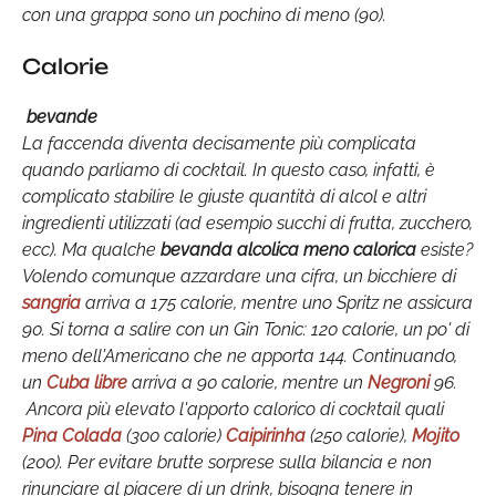
con una grappa sono un pochino di meno (90).
Calorie
bevande
La faccenda diventa decisamente più complicata
quando parliamo di cocktail. In questo caso, infatti, è
complicato stabilire le giuste quantità di alcol e altri
ingredienti utilizzati (ad esempio succhi di frutta, zucchero,
ecc). Ma qualche
bevanda alcolica meno calorica
esiste?
Volendo comunque azzardare una cifra, un bicchiere di
sangria
arriva a 175 calorie, mentre uno Spritz ne assicura
90. Si torna a salire con un Gin Tonic: 120 calorie, un po' di
meno dell'Americano che ne apporta 144. Continuando,
un
Cuba libre
arriva a 90 calorie, mentre un
Negroni
96.
Ancora più elevato l'apporto calorico di cocktail quali
Pina Colada
(300 calorie)
Caipirinha
(250 calorie),
Mojito
(200). Per evitare brutte sorprese sulla bilancia e non
rinunciare al piacere di un drink, bisogna tenere in