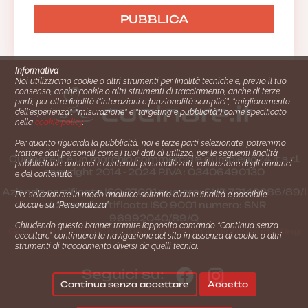
Informativa
Noi utilizziamo cookie o altri strumenti per finalità tecniche e, previo il tuo
consenso, anche cookie o altri strumenti di tracciamento, anche di terze
parti, per altre finalità (“interazioni e funzionalità semplici”, “miglioramento
dell'esperienza”, “misurazione” e “targeting e pubblicità”) come specificato
nella
cookie policy
.
Per quanto riguarda la pubblicità, noi e terze parti selezionate, potremmo
trattare dati personali come i tuoi dati di utilizzo, per le seguenti finalità
Cucinare.it è un marchio commerciale di Impiego24.it s.r.l.
pubblicitarie: annunci e contenuti personalizzati, valutazione degli annunci
copyright 2014 - 2024 P.IVA: 03406490130
e del contenuto.
Azienda certiﬁcata ISO 27001 numero: SNR 73140386/89/I
Per selezionare in modo analitico soltanto alcune finalità è possibile
- Azienda certiﬁcata ISO 9001 numero: SNR
cliccare su “Personalizza”.
96992040/89/Q
Chiudendo questo banner tramite l’apposito comando “Continua senza
Gestione consensi e categorie merceologiche marketing
accettare” continuerai la navigazione del sito in assenza di cookie o altri
strumenti di tracciamento diversi da quelli tecnici.
Seguici su:
Continua senza accettare
Accetto