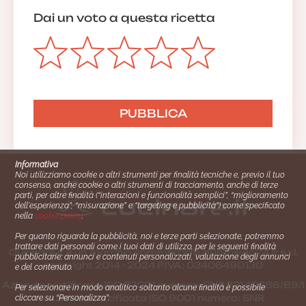
Dai un voto a questa ricetta
Informativa
Noi utilizziamo cookie o altri strumenti per finalità tecniche e, previo il tuo
consenso, anche cookie o altri strumenti di tracciamento, anche di terze
parti, per altre finalità (“interazioni e funzionalità semplici”, “miglioramento
dell'esperienza”, “misurazione” e “targeting e pubblicità”) come specificato
nella
cookie policy
.
Per quanto riguarda la pubblicità, noi e terze parti selezionate, potremmo
trattare dati personali come i tuoi dati di utilizzo, per le seguenti finalità
Cucinare.it è un marchio commerciale di Impiego24.it s.r.l.
pubblicitarie: annunci e contenuti personalizzati, valutazione degli annunci
copyright 2014 - 2024 P.IVA: 03406490130
e del contenuto.
Azienda certiﬁcata ISO 27001 numero: SNR 73140386/89/I
Per selezionare in modo analitico soltanto alcune finalità è possibile
- Azienda certiﬁcata ISO 9001 numero: SNR
cliccare su “Personalizza”.