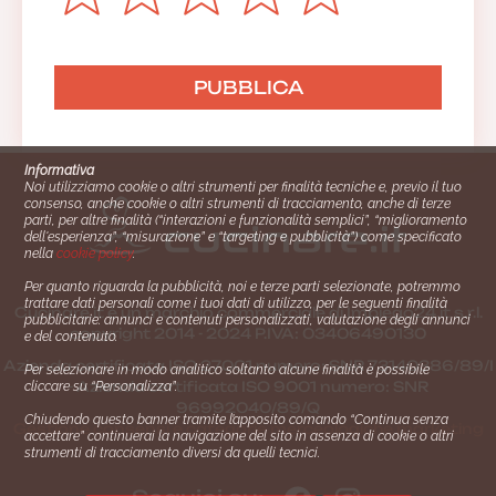
Informativa
Noi utilizziamo cookie o altri strumenti per finalità tecniche e, previo il tuo
consenso, anche cookie o altri strumenti di tracciamento, anche di terze
parti, per altre finalità (“interazioni e funzionalità semplici”, “miglioramento
dell'esperienza”, “misurazione” e “targeting e pubblicità”) come specificato
nella
cookie policy
.
Per quanto riguarda la pubblicità, noi e terze parti selezionate, potremmo
trattare dati personali come i tuoi dati di utilizzo, per le seguenti finalità
Cucinare.it è un marchio commerciale di Impiego24.it s.r.l.
pubblicitarie: annunci e contenuti personalizzati, valutazione degli annunci
copyright 2014 - 2024 P.IVA: 03406490130
e del contenuto.
Azienda certiﬁcata ISO 27001 numero: SNR 73140386/89/I
Per selezionare in modo analitico soltanto alcune finalità è possibile
- Azienda certiﬁcata ISO 9001 numero: SNR
cliccare su “Personalizza”.
96992040/89/Q
Chiudendo questo banner tramite l’apposito comando “Continua senza
Gestione consensi e categorie merceologiche marketing
accettare” continuerai la navigazione del sito in assenza di cookie o altri
strumenti di tracciamento diversi da quelli tecnici.