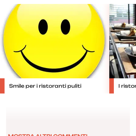
Smile per i ristoranti puliti
I risto