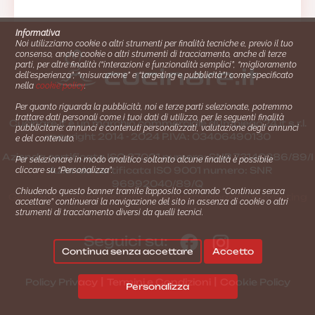
Informativa
Noi utilizziamo cookie o altri strumenti per finalità tecniche e, previo il tuo
consenso, anche cookie o altri strumenti di tracciamento, anche di terze
parti, per altre finalità (“interazioni e funzionalità semplici”, “miglioramento
dell'esperienza”, “misurazione” e “targeting e pubblicità”) come specificato
nella
cookie policy
.
Per quanto riguarda la pubblicità, noi e terze parti selezionate, potremmo
trattare dati personali come i tuoi dati di utilizzo, per le seguenti finalità
Cucinare.it è un marchio commerciale di Impiego24.it s.r.l.
pubblicitarie: annunci e contenuti personalizzati, valutazione degli annunci
copyright 2014 - 2024 P.IVA: 03406490130
e del contenuto.
Azienda certiﬁcata ISO 27001 numero: SNR 73140386/89/I
Per selezionare in modo analitico soltanto alcune finalità è possibile
- Azienda certiﬁcata ISO 9001 numero: SNR
cliccare su “Personalizza”.
96992040/89/Q
Chiudendo questo banner tramite l’apposito comando “Continua senza
Gestione consensi e categorie merceologiche marketing
accettare” continuerai la navigazione del sito in assenza di cookie o altri
strumenti di tracciamento diversi da quelli tecnici.
Seguici su:
Continua senza accettare
Accetto
|
|
Policy Privacy
Termini e Condizioni
Cookie Policy
Personalizza