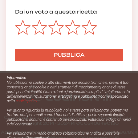
Dai un voto a questa ricetta
Informativa
Noi utilizziamo cookie o altri strumenti per finalità tecniche e, previo il tuo
consenso, anche cookie o altri strumenti di tracciamento, anche di terze
parti, per altre finalità (“interazioni e funzionalità semplici”, “miglioramento
dell'esperienza”, “misurazione” e “targeting e pubblicità”) come specificato
nella
cookie policy
.
Per quanto riguarda la pubblicità, noi e terze parti selezionate, potremmo
trattare dati personali come i tuoi dati di utilizzo, per le seguenti finalità
Cucinare.it è un marchio commerciale di Impiego24.it s.r.l.
pubblicitarie: annunci e contenuti personalizzati, valutazione degli annunci
copyright 2014 - 2024 P.IVA: 03406490130
e del contenuto.
Azienda certiﬁcata ISO 27001 numero: SNR 73140386/89/I
Per selezionare in modo analitico soltanto alcune finalità è possibile
- Azienda certiﬁcata ISO 9001 numero: SNR