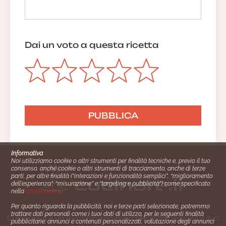
Dai un voto a questa ricetta
Informativa
Noi utilizziamo cookie o altri strumenti per finalità tecniche e, previo il tuo
consenso, anche cookie o altri strumenti di tracciamento, anche di terze
parti, per altre finalità (“interazioni e funzionalità semplici”, “miglioramento
dell'esperienza”, “misurazione” e “targeting e pubblicità”) come specificato
nella
cookie policy
.
Per quanto riguarda la pubblicità, noi e terze parti selezionate, potremmo
trattare dati personali come i tuoi dati di utilizzo, per le seguenti finalità
Cucinare.it è un marchio commerciale di Impiego24.it s.r.l.
pubblicitarie: annunci e contenuti personalizzati, valutazione degli annunci