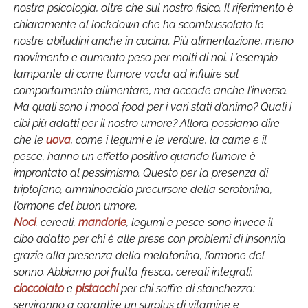
nostra psicologia, oltre che sul nostro fisico. Il riferimento è
chiaramente al lockdown che ha scombussolato le
nostre abitudini anche in cucina. Più alimentazione, meno
movimento e aumento peso per molti di noi. L’esempio
lampante di come l’umore vada ad influire sul
comportamento alimentare, ma accade anche l’inverso.
Ma quali sono i mood food per i vari stati d’animo? Quali i
cibi più adatti per il nostro umore? Allora possiamo dire
che le
uova
, come i legumi e le verdure, la carne e il
pesce, hanno un effetto positivo quando l’umore è
improntato al pessimismo. Questo per la presenza di
triptofano, amminoacido precursore della serotonina,
l’ormone del buon umore.
Noci
, cereali,
mandorle
, legumi e pesce sono invece il
cibo adatto per chi è alle prese con problemi di insonnia
grazie alla presenza della melatonina, l’ormone del
sonno. Abbiamo poi frutta fresca, cereali integrali,
cioccolato
e
pistacchi
per chi soffre di stanchezza:
serviranno a garantire un surplus di vitamine e