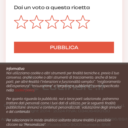
Dai un voto a questa ricetta
Informativa
Noi utilizziamo cookie o altri strumenti per finalità tecniche e, previo il tuo
consenso, anche cookie o altri strumenti di tracciamento, anche di terze
parti, per altre finalità (“interazioni e funzionalità semplici”, “miglioramento
dell'esperienza”, “misurazione” e “targeting e pubblicità”) come specificato
nella
cookie policy
.
Per quanto riguarda la pubblicità, noi e terze parti selezionate, potremmo
trattare dati personali come i tuoi dati di utilizzo, per le seguenti finalità
Cucinare.it è un marchio commerciale di Impiego24.it s.r.l.
pubblicitarie: annunci e contenuti personalizzati, valutazione degli annunci
copyright 2014 - 2024 P.IVA: 03406490130
e del contenuto.
Azienda certiﬁcata ISO 27001 numero: SNR 73140386/89/I
Per selezionare in modo analitico soltanto alcune finalità è possibile
- Azienda certiﬁcata ISO 9001 numero: SNR
cliccare su “Personalizza”.