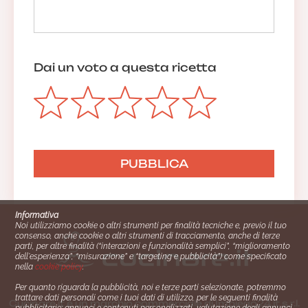
Dai un voto a questa ricetta
Informativa
Noi utilizziamo cookie o altri strumenti per finalità tecniche e, previo il tuo
consenso, anche cookie o altri strumenti di tracciamento, anche di terze
parti, per altre finalità (“interazioni e funzionalità semplici”, “miglioramento
dell'esperienza”, “misurazione” e “targeting e pubblicità”) come specificato
nella
cookie policy
.
Per quanto riguarda la pubblicità, noi e terze parti selezionate, potremmo
trattare dati personali come i tuoi dati di utilizzo, per le seguenti finalità
Cucinare.it è un marchio commerciale di Impiego24.it s.r.l.