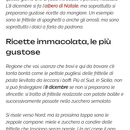
L’8 dicembre si fa l’
albero di Natale
, ma soprattutto si
preparano gustose ricette da mangiare. Un esempio
sono le frittelle di spaghetti o anche gli arrosti, ma sono
soprattutto i dolci a farla da padrona.
Ricette immacolata, le più
gustose
Regione che vai, usanza che trovi e qui da trovare c’è
tanta bontà come le pettole pugliesi, delle frittelle di
pasta lievitata da leccarsi i baffi. Più al Sud, in Sicilia, non
si può festeggiare l’
8 dicembre
se non si preparano le
sfincette: si tratta di frittelle realizzate con patate bollite e
successivamente passate nello zucchero semolato.
Si risale verso Nord, ma la prossima tappa sono le
zeppole campane: miele e zucchero a condire delle
frittelle che lasciano senza parole. Un po’ come il pan