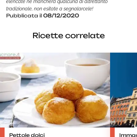
elencate ne mancherà qualcuna di altrettanto
tradizionale, non esitate a segnalarcele!
Pubblicata il
08/12/2020
Ricette correlate
Pettole dolci
Immaco