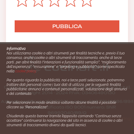
Informativa
Noi utilizziamo cookie o altri strumenti per finalità tecniche e, previo il tuo
consenso, anche cookie o altri strumenti di tracciamento, anche di terze
parti, per altre finalità (“interazioni e funzionalità semplici”, “miglioramento
dell'esperienza”, “misurazione” e “targeting e pubblicità”) come specificato
nella
cookie policy
.
Per quanto riguarda la pubblicità, noi e terze parti selezionate, potremmo
trattare dati personali come i tuoi dati di utilizzo, per le seguenti finalità
Cucinare.it è un marchio commerciale di Impiego24.it s.r.l.
pubblicitarie: annunci e contenuti personalizzati, valutazione degli annunci
copyright 2014 - 2024 P.IVA: 03406490130
e del contenuto.
Azienda certiﬁcata ISO 27001 numero: SNR 73140386/89/I
Per selezionare in modo analitico soltanto alcune finalità è possibile
- Azienda certiﬁcata ISO 9001 numero: SNR
cliccare su “Personalizza”.
96992040/89/Q
Chiudendo questo banner tramite l’apposito comando “Continua senza
Gestione consensi e categorie merceologiche marketing
accettare” continuerai la navigazione del sito in assenza di cookie o altri
strumenti di tracciamento diversi da quelli tecnici.