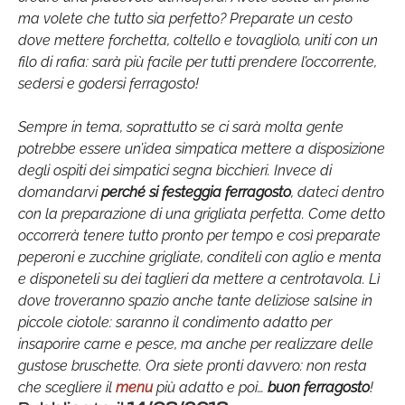
ma volete che tutto sia perfetto? Preparate un cesto
dove mettere forchetta, coltello e tovagliolo, uniti con un
filo di rafia: sarà più facile per tutti prendere l’occorrente,
sedersi e godersi ferragosto!
Sempre in tema, soprattutto se ci sarà molta gente
potrebbe essere un’idea simpatica mettere a disposizione
degli ospiti dei simpatici segna bicchieri. Invece di
domandarvi
perché si festeggia ferragosto
, dateci dentro
con la preparazione di una grigliata perfetta. Come detto
occorrerà tenere tutto pronto per tempo e così preparate
peperoni e zucchine grigliate, conditeli con aglio e menta
e disponeteli su dei taglieri da mettere a centrotavola. Lì
dove troveranno spazio anche tante deliziose salsine in
piccole ciotole: saranno il condimento adatto per
insaporire carne e pesce, ma anche per realizzare delle
gustose bruschette. Ora siete pronti davvero: non resta
che scegliere il
menu
più adatto e poi…
buon ferragosto
!