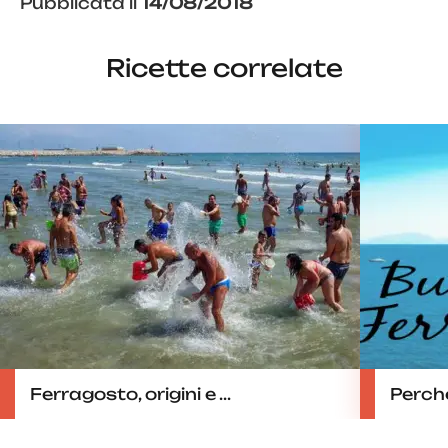
Pubblicata il
14/08/2018
Ricette correlate
Ferragosto, origini e ...
Perché