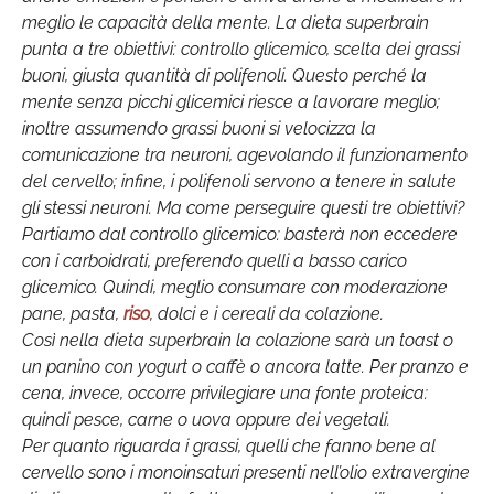
meglio le capacità della mente. La dieta superbrain
punta a tre obiettivi: controllo glicemico, scelta dei grassi
buoni, giusta quantità di polifenoli. Questo perché la
mente senza picchi glicemici riesce a lavorare meglio;
inoltre assumendo grassi buoni si velocizza la
comunicazione tra neuroni, agevolando il funzionamento
del cervello; infine, i polifenoli servono a tenere in salute
gli stessi neuroni. Ma come perseguire questi tre obiettivi?
Partiamo dal controllo glicemico: basterà non eccedere
con i carboidrati, preferendo quelli a basso carico
glicemico. Quindi, meglio consumare con moderazione
pane, pasta,
riso
, dolci e i cereali da colazione.
Così nella dieta superbrain la colazione sarà un toast o
un panino con yogurt o caffè o ancora latte. Per pranzo e
cena, invece, occorre privilegiare una fonte proteica:
quindi pesce, carne o uova oppure dei vegetali.
Per quanto riguarda i grassi, quelli che fanno bene al
cervello sono i monoinsaturi presenti nell’olio extravergine