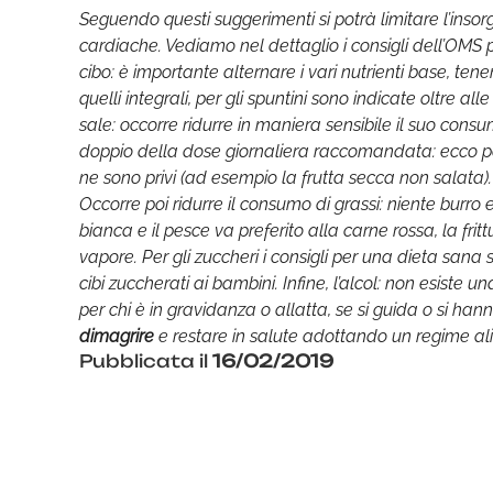
Seguendo questi suggerimenti si potrà limitare l’insorg
cardiache. Vediamo nel dettaglio i consigli dell’OMS
cibo: è importante alternare i vari nutrienti base, tene
quelli integrali, per gli spuntini sono indicate oltre a
sale: occorre ridurre in maniera sensibile il suo con
doppio della dose giornaliera raccomandata: ecco per
ne sono privi (ad esempio la frutta secca non salata).
Occorre poi ridurre il consumo di grassi: niente burro e
bianca e il pesce va preferito alla carne rossa, la fr
vapore. Per gli zuccheri i consigli per una dieta sana
cibi zuccherati ai bambini. Infine, l’alcol: non esist
per chi è in gravidanza o allatta, se si guida o si han
dimagrire
e restare in salute adottando un regime ali
Pubblicata il
16/02/2019