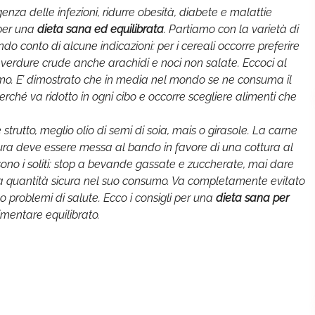
enza delle infezioni, ridurre obesità, diabete e malattie
 per una
dieta sana ed equilibrata
. Partiamo con la varietà di
ndo conto di alcune indicazioni: per i cereali occorre preferire
lle verdure crude anche arachidi e noci non salate. Eccoci al
sumo. E’ dimostrato che in media nel mondo se ne consuma il
ché va ridotto in ogni cibo e occorre scegliere alimenti che
 strutto, meglio olio di semi di soia, mais o girasole. La carne
ittura deve essere messa al bando in favore di una cottura al
 sono i soliti: stop a bevande gassate e zuccherate, mai dare
e una quantità sicura nel suo consumo. Va completamente evitato
no problemi di salute. Ecco i consigli per una
dieta sana per
mentare equilibrato.