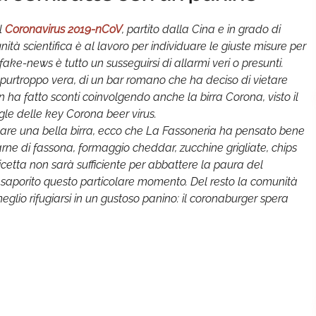
ul
Coronavirus 2019-nCoV
, partito dalla Cina e in grado di
ità scientifica è al lavoro per individuare le giuste misure per
fake-news è tutto un susseguirsi di allarmi veri o presunti.
a, purtroppo vera, di un bar romano che ha deciso di vietare
on ha fatto sconti coinvolgendo anche la birra Corona, visto il
gle delle key Corona beer virus.
nare una bella birra, ecco che La Fassoneria ha pensato bene
arne di fassona, formaggio cheddar, zucchine grigliate, chips
ricetta non sarà sufficiente per abbattere la paura del
ù saporito questo particolare momento. Del resto la comunità
meglio rifugiarsi in un gustoso panino: il coronaburger spera