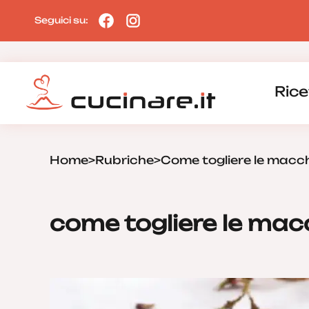
Seguici su:
Rice
Home
>
Rubriche
>
Come togliere le macch
come togliere le macc