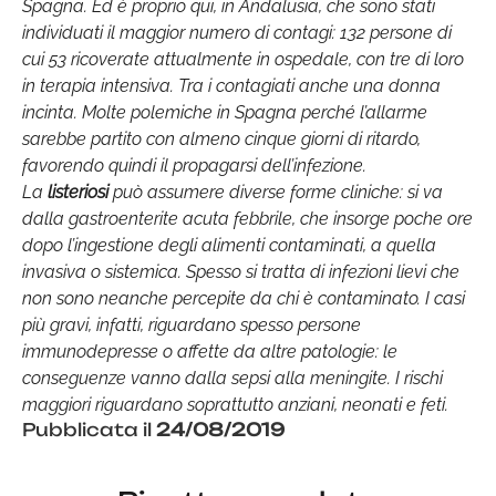
Spagna. Ed è proprio qui, in Andalusia, che sono stati
individuati il maggior numero di contagi: 132 persone di
cui 53 ricoverate attualmente in ospedale, con tre di loro
in terapia intensiva. Tra i contagiati anche una donna
incinta. Molte polemiche in Spagna perché l’allarme
sarebbe partito con almeno cinque giorni di ritardo,
favorendo quindi il propagarsi dell’infezione.
La
listeriosi
può assumere diverse forme cliniche: si va
dalla gastroenterite acuta febbrile, che insorge poche ore
dopo l’ingestione degli alimenti contaminati, a quella
invasiva o sistemica. Spesso si tratta di infezioni lievi che
non sono neanche percepite da chi è contaminato. I casi
più gravi, infatti, riguardano spesso persone
immunodepresse o affette da altre patologie: le
conseguenze vanno dalla sepsi alla meningite. I rischi
maggiori riguardano soprattutto anziani, neonati e feti.
Pubblicata il
24/08/2019