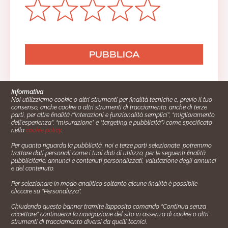
Informativa
Noi utilizziamo cookie o altri strumenti per finalità tecniche e, previo il tuo
consenso, anche cookie o altri strumenti di tracciamento, anche di terze
parti, per altre finalità (“interazioni e funzionalità semplici”, “miglioramento
dell'esperienza”, “misurazione” e “targeting e pubblicità”) come specificato
nella
cookie policy
.
Per quanto riguarda la pubblicità, noi e terze parti selezionate, potremmo
trattare dati personali come i tuoi dati di utilizzo, per le seguenti finalità
Cucinare.it è un marchio commerciale di Impiego24.it s.r.l.
pubblicitarie: annunci e contenuti personalizzati, valutazione degli annunci
copyright 2014 - 2024 P.IVA: 03406490130
e del contenuto.
Azienda certiﬁcata ISO 27001 numero: SNR 73140386/89/I
Per selezionare in modo analitico soltanto alcune finalità è possibile
- Azienda certiﬁcata ISO 9001 numero: SNR
cliccare su “Personalizza”.
96992040/89/Q
Chiudendo questo banner tramite l’apposito comando “Continua senza
Gestione consensi e categorie merceologiche marketing
accettare” continuerai la navigazione del sito in assenza di cookie o altri
strumenti di tracciamento diversi da quelli tecnici.
✖