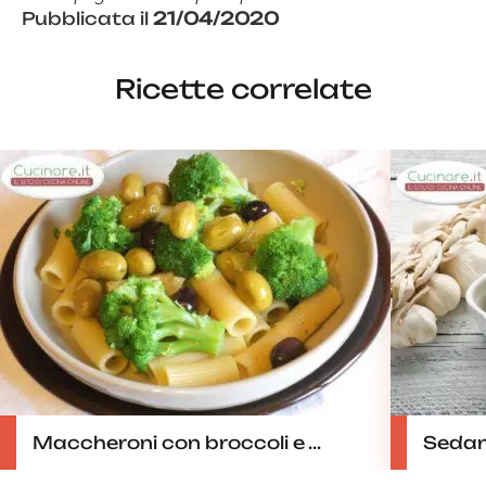
Pubblicata il
21/04/2020
Ricette correlate
Maccheroni con broccoli e ...
Sedani