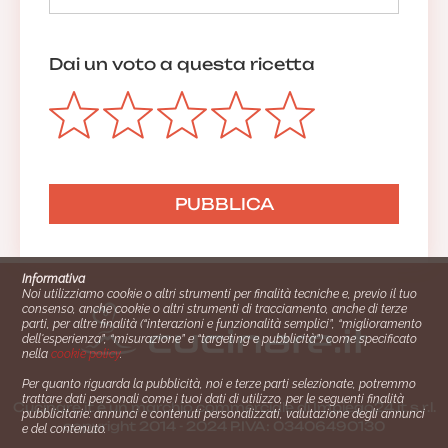
Dai un voto a questa ricetta
Informativa
Noi utilizziamo cookie o altri strumenti per finalità tecniche e, previo il tuo
consenso, anche cookie o altri strumenti di tracciamento, anche di terze
parti, per altre finalità (“interazioni e funzionalità semplici”, “miglioramento
dell'esperienza”, “misurazione” e “targeting e pubblicità”) come specificato
nella
cookie policy
.
Per quanto riguarda la pubblicità, noi e terze parti selezionate, potremmo
trattare dati personali come i tuoi dati di utilizzo, per le seguenti finalità
Cucinare.it è un marchio commerciale di Impiego24.it s.r.l.
pubblicitarie: annunci e contenuti personalizzati, valutazione degli annunci
copyright 2014 - 2024 P.IVA: 03406490130
e del contenuto.