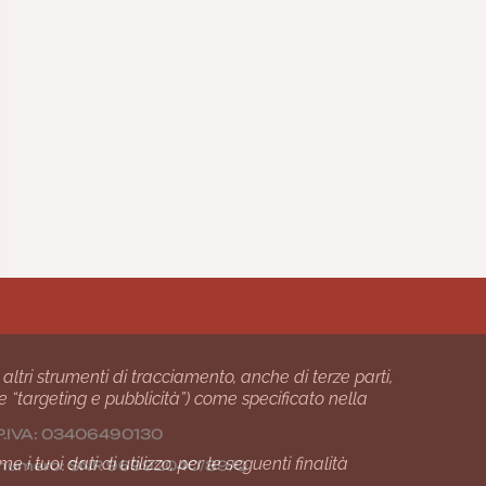
 altri strumenti di tracciamento, anche di terze parti,
 e “targeting e pubblicità”) come specificato nella
24 P.IVA: 03406490130
i tuoi dati di utilizzo, per le seguenti finalità
01 numero: SNR 96992040/89/Q