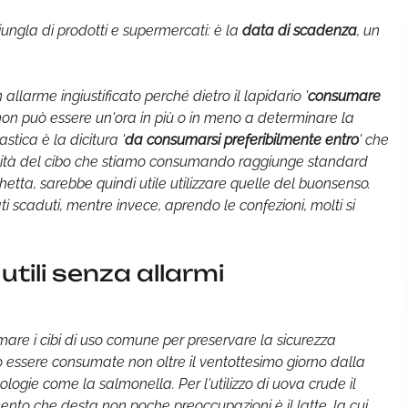
ungla di prodotti e supermercati: è la
data di scadenza
, un
allarme ingiustificato perché dietro il lapidario '
consumare
non può essere un'ora in più o in meno a determinare la
stica è la dicitura '
da consumarsi preferibilmente entro
' che
ualità del cibo che stiamo consumando raggiunge standard
ichetta, sarebbe quindi utile utilizzare quelle del buonsenso.
ti scaduti, mentre invece, aprendo le confezioni, molti si
utili senza allarmi
are i cibi di uso comune per preservare la sicurezza
essere consumate non oltre il ventottesimo giorno dalla
tologie come la salmonella. Per l'utilizzo di uova crude il
mento che desta non poche preoccupazioni è il latte, la cui