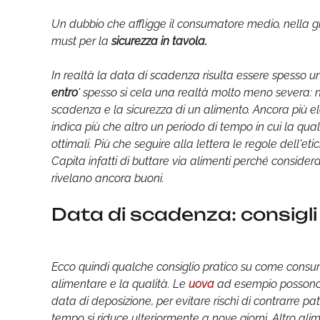
Un dubbio che affligge il consumatore medio, nella gi
must per la
sicurezza in tavola.
In realtà la data di scadenza risulta essere spesso un 
entro
' spesso si cela una realtà molto meno severa: 
scadenza e la sicurezza di un alimento. Ancora più ela
indica più che altro un periodo di tempo in cui la q
ottimali. Più che seguire alla lettera le regole dell'et
Capita infatti di buttare via alimenti perché considera
rivelano ancora buoni.
Data di scadenza: consigli 
Ecco quindi qualche consiglio pratico su come consum
alimentare e la qualità. Le
uova
ad esempio possono 
data di deposizione, per evitare rischi di contrarre pa
tempo si riduce ulteriormente a nove giorni. Altro ali