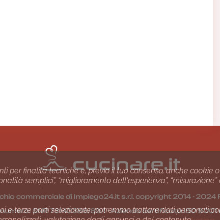
nti per finalità tecniche e, previo il tuo consenso, anche cookie o
nzionalità semplici”, “miglioramento dell'esperienza”, “misurazione”
chio commerciale di Impiego24.it s.r.l. copyright 2014 - 20
i e terze parti selezionate, potremmo trattare dati personali come 
1 numero: SNR 73140386/89/I - Azienda certiﬁcata ISO 90
ersonalizzati, valutazione degli annunci e del contenuto.