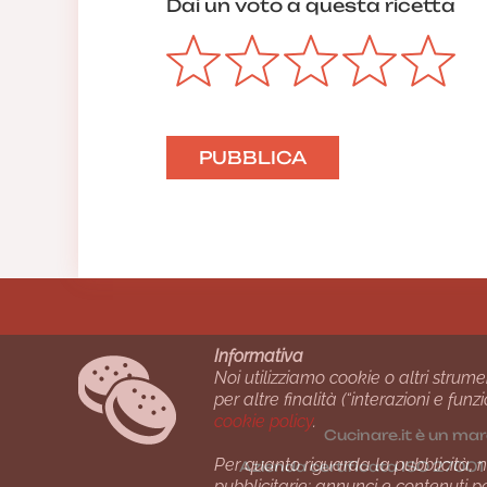
Dai un voto a questa ricetta
Informativa
Noi utilizziamo cookie o altri strume
per altre finalità (“interazioni e fu
cookie policy
.
Cucinare.it è un mar
Per quanto riguarda la pubblicità, no
Azienda certiﬁcata ISO 2700
pubblicitarie: annunci e contenuti p