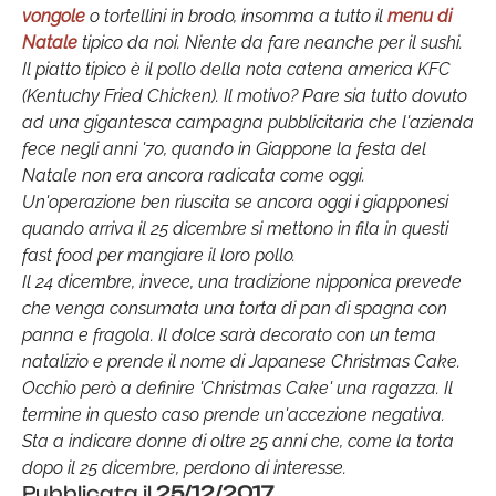
vongole
o tortellini in brodo, insomma a tutto il
menu di
Natale
tipico da noi. Niente da fare neanche per il sushi.
Il piatto tipico è il pollo della nota catena america KFC
(Kentuchy Fried Chicken). Il motivo? Pare sia tutto dovuto
ad una gigantesca campagna pubblicitaria che l'azienda
fece negli anni '70, quando in Giappone la festa del
Natale non era ancora radicata come oggi.
Un'operazione ben riuscita se ancora oggi i giapponesi
quando arriva il 25 dicembre si mettono in fila in questi
fast food per mangiare il loro pollo.
Il 24 dicembre, invece, una tradizione nipponica prevede
che venga consumata una torta di pan di spagna con
panna e fragola. Il dolce sarà decorato con un tema
natalizio e prende il nome di Japanese Christmas Cake.
Occhio però a definire 'Christmas Cake' una ragazza. Il
termine in questo caso prende un'accezione negativa.
Sta a indicare donne di oltre 25 anni che, come la torta
dopo il 25 dicembre, perdono di interesse.
Pubblicata il
25/12/2017