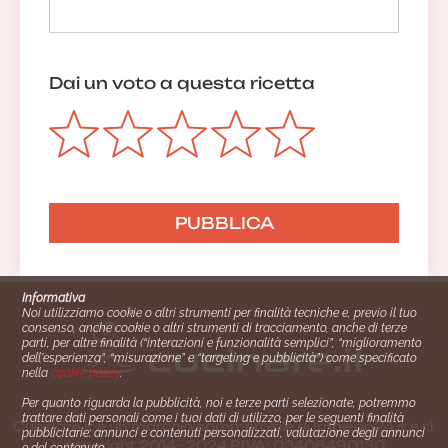
Dai un voto a questa ricetta
Informativa
Noi utilizziamo cookie o altri strumenti per finalità tecniche e, previo il tuo
consenso, anche cookie o altri strumenti di tracciamento, anche di terze
parti, per altre finalità (“interazioni e funzionalità semplici”, “miglioramento
dell'esperienza”, “misurazione” e “targeting e pubblicità”) come specificato
nella
cookie policy
.
Per quanto riguarda la pubblicità, noi e terze parti selezionate, potremmo
trattare dati personali come i tuoi dati di utilizzo, per le seguenti finalità
Cucinare.it è un marchio commerciale di Impiego24.it s.r.l.
pubblicitarie: annunci e contenuti personalizzati, valutazione degli annunci
copyright 2014 - 2024 P.IVA: 03406490130