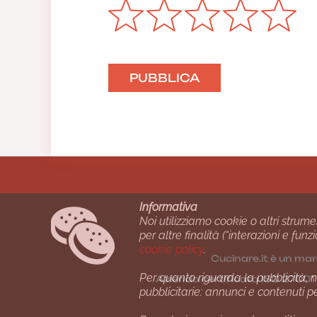
Informativa
Noi utilizziamo cookie o altri strume
per altre finalità (“interazioni e fu
cookie policy
.
Cucinare.it è un mar
Per quanto riguarda la pubblicità, no
Azienda certiﬁcata ISO 2700
pubblicitarie: annunci e contenuti p