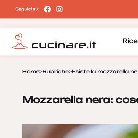
Seguici su:
Rice
Home
>
Rubriche
>
Esiste la mozzarella n
Mozzarella nera: cos