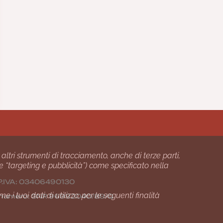
 altri strumenti di tracciamento, anche di terze parti,
 e “targeting e pubblicità”) come specificato nella
24 P.IVA: 03406490130
i tuoi dati di utilizzo, per le seguenti finalità
01 numero: SNR 96992040/89/Q