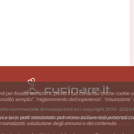
nti per finalità tecniche e, previo il tuo consenso, anche cookie o
nzionalità semplici”, “miglioramento dell'esperienza”, “misurazione”
chio commerciale di Impiego24.it s.r.l. copyright 2014 - 20
i e terze parti selezionate, potremmo trattare dati personali come 
1 numero: SNR 73140386/89/I - Azienda certiﬁcata ISO 90
ersonalizzati, valutazione degli annunci e del contenuto.
Gestione consensi e categorie merceologiche marketing