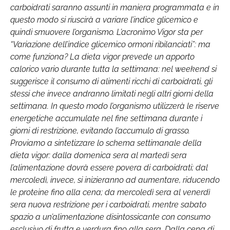
carboidrati saranno assunti in maniera programmata e in
questo modo si riuscirà a variare l’indice glicemico e
quindi smuovere l’organismo. L’acronimo Vigor sta per
“Variazione dell’indice glicemico ormoni ribilanciati”: ma
come funziona? La dieta vigor prevede un apporto
calorico vario durante tutta la settimana: nel weekend si
suggerisce il consumo di alimenti ricchi di carboidrati, gli
stessi che invece andranno limitati negli altri giorni della
settimana. In questo modo l’organismo utilizzerà le riserve
energetiche accumulate nel fine settimana durante i
giorni di restrizione, evitando l’accumulo di grasso.
Proviamo a sintetizzare lo schema settimanale della
dieta vigor: dalla domenica sera al martedì sera
l’alimentazione dovrà essere povera di carboidrati; dal
mercoledì, invece, si inizieranno ad aumentare, riducendo
le proteine fino alla cena; da mercoledì sera al venerdì
sera nuova restrizione per i carboidrati, mentre sabato
spazio a un’alimentazione disintossicante con consumo
esclusivo di frutta e verdura fino alla sera. Dalla cena di