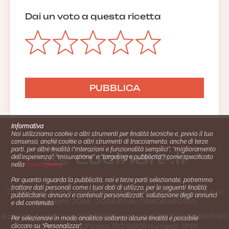
Dai un voto a questa ricetta
Informativa
Noi utilizziamo cookie o altri strumenti per finalità tecniche e, previo il tuo
consenso, anche cookie o altri strumenti di tracciamento, anche di terze
parti, per altre finalità (“interazioni e funzionalità semplici”, “miglioramento
dell'esperienza”, “misurazione” e “targeting e pubblicità”) come specificato
nella
cookie policy
.
Per quanto riguarda la pubblicità, noi e terze parti selezionate, potremmo
trattare dati personali come i tuoi dati di utilizzo, per le seguenti finalità
Cucinare.it è un marchio commerciale di Impiego24.it s.r.l.
pubblicitarie: annunci e contenuti personalizzati, valutazione degli annunci
copyright 2014 - 2024 P.IVA: 03406490130
e del contenuto.
Azienda certiﬁcata ISO 27001 numero: SNR 73140386/89/I
Per selezionare in modo analitico soltanto alcune finalità è possibile
- Azienda certiﬁcata ISO 9001 numero: SNR
cliccare su “Personalizza”.