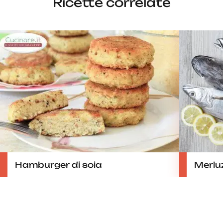
Ricette correlate
Hamburger di soia
Merluz