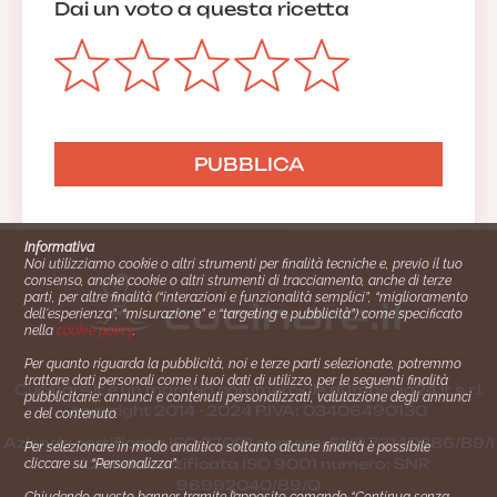
Dai un voto a questa ricetta
Informativa
Noi utilizziamo cookie o altri strumenti per finalità tecniche e, previo il tuo
consenso, anche cookie o altri strumenti di tracciamento, anche di terze
parti, per altre finalità (“interazioni e funzionalità semplici”, “miglioramento
dell'esperienza”, “misurazione” e “targeting e pubblicità”) come specificato
nella
cookie policy
.
Per quanto riguarda la pubblicità, noi e terze parti selezionate, potremmo
trattare dati personali come i tuoi dati di utilizzo, per le seguenti finalità
Cucinare.it è un marchio commerciale di Impiego24.it s.r.l.
pubblicitarie: annunci e contenuti personalizzati, valutazione degli annunci
copyright 2014 - 2024 P.IVA: 03406490130
e del contenuto.
Azienda certiﬁcata ISO 27001 numero: SNR 73140386/89/I
Per selezionare in modo analitico soltanto alcune finalità è possibile
- Azienda certiﬁcata ISO 9001 numero: SNR
cliccare su “Personalizza”.
96992040/89/Q