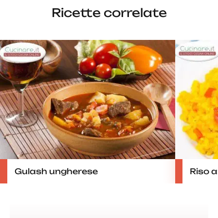
Ricette correlate
Gulash ungherese
Riso a