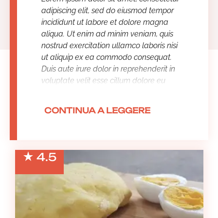
adipiscing elit, sed do eiusmod tempor
incididunt ut labore et dolore magna
aliqua. Ut enim ad minim veniam, quis
nostrud exercitation ullamco laboris nisi
ut aliquip ex ea commodo consequat.
Duis aute irure dolor in reprehenderit in
voluptate velit esse cillum dolore eu
fugiat nulla pariatur. Excepteur sint
occaecat cupidatat non proident, sunt in
CONTINUA A LEGGERE
culpa qui officia deserunt mollit anim id
est laborum.
4.5