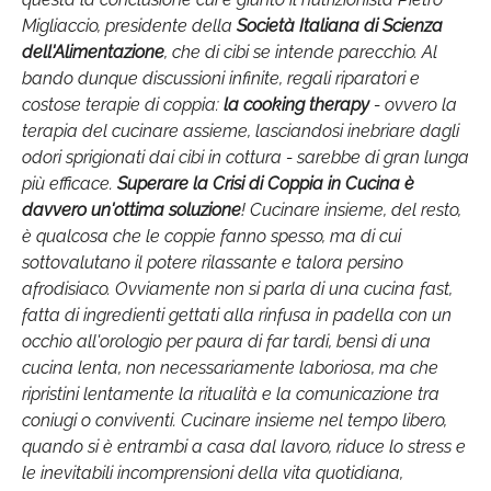
Migliaccio, presidente della
Società Italiana di Scienza
dell'Alimentazione
, che di cibi se intende parecchio. Al
bando dunque discussioni infinite, regali riparatori e
costose terapie di coppia:
la cooking therapy
- ovvero la
terapia del cucinare assieme, lasciandosi inebriare dagli
odori sprigionati dai cibi in cottura - sarebbe di gran lunga
più efficace.
Superare la Crisi di Coppia in Cucina è
davvero un'ottima soluzione
! Cucinare insieme, del resto,
è qualcosa che le coppie fanno spesso, ma di cui
sottovalutano il potere rilassante e talora persino
afrodisiaco. Ovviamente non si parla di una cucina fast,
fatta di ingredienti gettati alla rinfusa in padella con un
occhio all'orologio per paura di far tardi, bensì di una
cucina lenta, non necessariamente laboriosa, ma che
ripristini lentamente la ritualità e la comunicazione tra
coniugi o conviventi. Cucinare insieme nel tempo libero,
quando si è entrambi a casa dal lavoro, riduce lo stress e
le inevitabili incomprensioni della vita quotidiana,