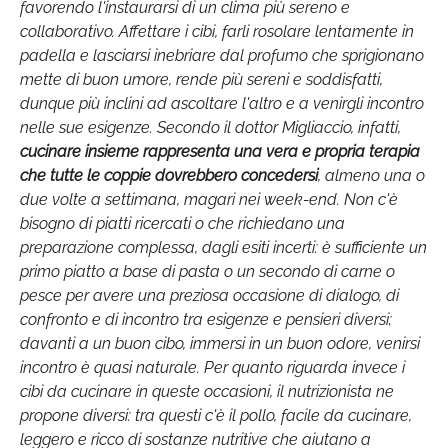
favorendo l'instaurarsi di un clima più sereno e
collaborativo. Affettare i cibi, farli rosolare lentamente in
padella e lasciarsi inebriare dal profumo che sprigionano
mette di buon umore, rende più sereni e soddisfatti,
dunque più inclini ad ascoltare l'altro e a venirgli incontro
nelle sue esigenze. Secondo il dottor Migliaccio, infatti,
cucinare insieme rappresenta una vera e propria terapia
che tutte le coppie dovrebbero concedersi
, almeno una o
due volte a settimana, magari nei week-end. Non c'è
bisogno di piatti ricercati o che richiedano una
preparazione complessa, dagli esiti incerti: è sufficiente un
primo piatto a base di pasta o un secondo di carne o
pesce per avere una preziosa occasione di dialogo, di
confronto e di incontro tra esigenze e pensieri diversi;
davanti a un buon cibo, immersi in un buon odore, venirsi
incontro è quasi naturale. Per quanto riguarda invece i
cibi da cucinare in queste occasioni, il nutrizionista ne
propone diversi: tra questi c'è il pollo, facile da cucinare,
leggero e ricco di sostanze nutritive che aiutano a