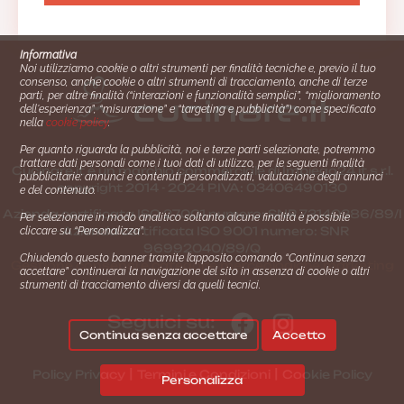
Informativa
Noi utilizziamo cookie o altri strumenti per finalità tecniche e, previo il tuo
consenso, anche cookie o altri strumenti di tracciamento, anche di terze
parti, per altre finalità (“interazioni e funzionalità semplici”, “miglioramento
dell'esperienza”, “misurazione” e “targeting e pubblicità”) come specificato
nella
cookie policy
.
Per quanto riguarda la pubblicità, noi e terze parti selezionate, potremmo
trattare dati personali come i tuoi dati di utilizzo, per le seguenti finalità
Cucinare.it è un marchio commerciale di Impiego24.it s.r.l.
pubblicitarie: annunci e contenuti personalizzati, valutazione degli annunci
copyright 2014 - 2024 P.IVA: 03406490130
e del contenuto.
Azienda certiﬁcata ISO 27001 numero: SNR 73140386/89/I
Per selezionare in modo analitico soltanto alcune finalità è possibile
- Azienda certiﬁcata ISO 9001 numero: SNR
cliccare su “Personalizza”.
96992040/89/Q
Chiudendo questo banner tramite l’apposito comando “Continua senza
Gestione consensi e categorie merceologiche marketing
accettare” continuerai la navigazione del sito in assenza di cookie o altri
strumenti di tracciamento diversi da quelli tecnici.
Seguici su:
Continua senza accettare
Accetto
|
|
Policy Privacy
Termini e Condizioni
Cookie Policy
Personalizza