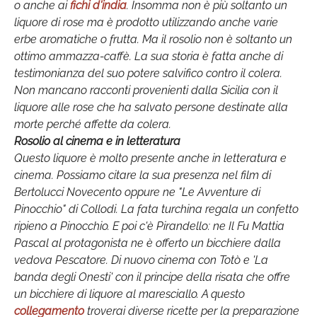
o anche ai
fichi d'india
. Insomma non è più soltanto un
liquore di rose ma è prodotto utilizzando anche varie
erbe aromatiche o frutta. Ma il rosolio non è soltanto un
ottimo ammazza-caffè. La sua storia è fatta anche di
testimonianza del suo potere salvifico contro il colera.
Non mancano racconti provenienti dalla Sicilia con il
liquore alle rose che ha salvato persone destinate alla
morte perché affette da colera.
Rosolio al cinema e in letteratura
Questo liquore è molto presente anche in letteratura e
cinema. Possiamo citare la sua presenza nel film di
Bertolucci Novecento oppure ne "Le Avventure di
Pinocchio" di Collodi. La fata turchina regala un confetto
ripieno a Pinocchio. E poi c'è Pirandello: ne Il Fu Mattia
Pascal al protagonista ne è offerto un bicchiere dalla
vedova Pescatore. Di nuovo cinema con Totò e 'La
banda degli Onesti' con il principe della risata che offre
un bicchiere di liquore al maresciallo. A questo
collegamento
troverai diverse ricette per la preparazione