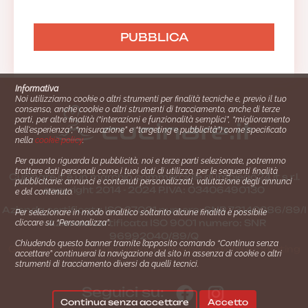
Informativa
Noi utilizziamo cookie o altri strumenti per finalità tecniche e, previo il tuo
consenso, anche cookie o altri strumenti di tracciamento, anche di terze
parti, per altre finalità (“interazioni e funzionalità semplici”, “miglioramento
dell'esperienza”, “misurazione” e “targeting e pubblicità”) come specificato
nella
cookie policy
.
Per quanto riguarda la pubblicità, noi e terze parti selezionate, potremmo
trattare dati personali come i tuoi dati di utilizzo, per le seguenti finalità
Cucinare.it è un marchio commerciale di Impiego24.it s.r.l.
pubblicitarie: annunci e contenuti personalizzati, valutazione degli annunci
copyright 2014 - 2024 P.IVA: 03406490130
e del contenuto.
Azienda certiﬁcata ISO 27001 numero: SNR 73140386/89/I
Per selezionare in modo analitico soltanto alcune finalità è possibile
- Azienda certiﬁcata ISO 9001 numero: SNR
cliccare su “Personalizza”.
96992040/89/Q
Chiudendo questo banner tramite l’apposito comando “Continua senza
Gestione consensi e categorie merceologiche marketing
accettare” continuerai la navigazione del sito in assenza di cookie o altri
strumenti di tracciamento diversi da quelli tecnici.
Seguici su:
Continua senza accettare
Accetto