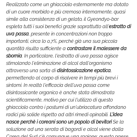
Realizzato come un ghiacciolo esternamente ma dotato
di un cuore morbido e più cremoso internamente, quasi
simile alla consistenza di un gelato, il Gyeondyo-bar
espleta tutti i suoi benefici grazie soprattutto all'
estratto di
uva passa
, presente in concentrazioni non troppo
importanti, circa lo 0,7%, perché già una sua piccola
quantità risulta sufficiente a
contrastare il malessere da
sbornia
. In particolare, l'estratto di uva passa agisce
stimolando l'eliminazione di alcol dall'organismo
attraverso una sorta di
disintossicazione epatica
,
permettendo al corpo di risolvere in tempi più brevi i
sintomi. In realtà l'efficacia dell'uva passa come
disintossicante organico è anche stata dimostrata
scientificamente, motivo per cui l'utilizzo di questo
ghiacciolo contro i postumi di un'ubriacatura affondano
radici più solide rispetto ad altri rimedi opinabili.
L'idea
nasce perchè i coreani sono un popolo di bevitori
Se la
soluzione ad una serata di bagordi e alcol viene dalla
Corea del Sud c'è comunque una ragione: questo paese