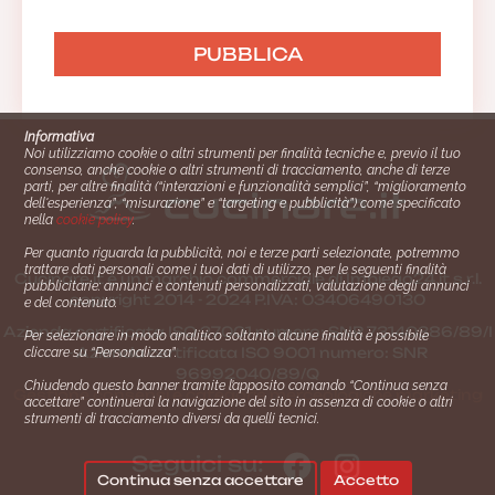
Informativa
Noi utilizziamo cookie o altri strumenti per finalità tecniche e, previo il tuo
consenso, anche cookie o altri strumenti di tracciamento, anche di terze
parti, per altre finalità (“interazioni e funzionalità semplici”, “miglioramento
dell'esperienza”, “misurazione” e “targeting e pubblicità”) come specificato
nella
cookie policy
.
Per quanto riguarda la pubblicità, noi e terze parti selezionate, potremmo
trattare dati personali come i tuoi dati di utilizzo, per le seguenti finalità
Cucinare.it è un marchio commerciale di Impiego24.it s.r.l.
pubblicitarie: annunci e contenuti personalizzati, valutazione degli annunci
copyright 2014 - 2024 P.IVA: 03406490130
e del contenuto.
Azienda certiﬁcata ISO 27001 numero: SNR 73140386/89/I
Per selezionare in modo analitico soltanto alcune finalità è possibile
- Azienda certiﬁcata ISO 9001 numero: SNR
cliccare su “Personalizza”.
96992040/89/Q
Chiudendo questo banner tramite l’apposito comando “Continua senza
Gestione consensi e categorie merceologiche marketing
accettare” continuerai la navigazione del sito in assenza di cookie o altri
strumenti di tracciamento diversi da quelli tecnici.
Seguici su:
Continua senza accettare
Accetto