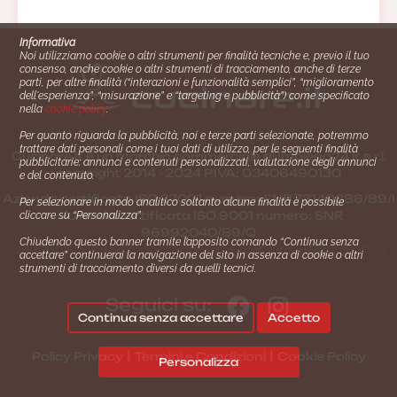
Informativa
Noi utilizziamo cookie o altri strumenti per finalità tecniche e, previo il tuo
consenso, anche cookie o altri strumenti di tracciamento, anche di terze
parti, per altre finalità (“interazioni e funzionalità semplici”, “miglioramento
dell'esperienza”, “misurazione” e “targeting e pubblicità”) come specificato
nella
cookie policy
.
Per quanto riguarda la pubblicità, noi e terze parti selezionate, potremmo
trattare dati personali come i tuoi dati di utilizzo, per le seguenti finalità
Cucinare.it è un marchio commerciale di Impiego24.it s.r.l.
pubblicitarie: annunci e contenuti personalizzati, valutazione degli annunci
copyright 2014 - 2024 P.IVA: 03406490130
e del contenuto.
Azienda certiﬁcata ISO 27001 numero: SNR 73140386/89/I
Per selezionare in modo analitico soltanto alcune finalità è possibile
- Azienda certiﬁcata ISO 9001 numero: SNR
cliccare su “Personalizza”.
96992040/89/Q
Chiudendo questo banner tramite l’apposito comando “Continua senza
Gestione consensi e categorie merceologiche marketing
accettare” continuerai la navigazione del sito in assenza di cookie o altri
strumenti di tracciamento diversi da quelli tecnici.
Seguici su:
Continua senza accettare
Accetto
|
|
Policy Privacy
Termini e Condizioni
Cookie Policy
Personalizza