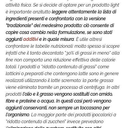
attività fisica. Se si decide di optare per un prodotto light
è importante anzitutto
leggere attentamente la lista di
ingredienti presenti e confrontarla con la versione
"tradizionale" del medesimo prodotto: ciò consente di
capire cosa cambia nella formulazione, se sono stati
aggiunti
additivi
e in quale misura
. È utile altresì
confrontare le tabelle nutrizionali: molto spesso si scopre
infatti che il tanto decantato "30% di grassi in meno" alla
fine non comporta una riduzione effettiva delle calorie
totali. I prodotti a "ridotto contenuto di grassi" come
latticini o preparati che contengono latte sono in genere
realizzati utilizzando il latte scremato: la parte grassa
viene eliminata tramite un processo di centrifuga. In altri
prodotti
l'olio e il grasso vengono sostituiti con amido,
fibre e proteine o acqua. In questi casi però vengono
aggiunti conservanti, non sempre un toccasana per
l'organismo
. La maggior parte dei prodotti ipocalorici a
"ridotto contenuto di zuccheri" invece prevedono