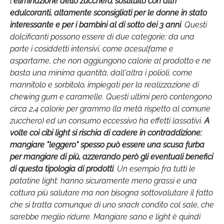
l
'eliminazione dello zucchero, sostituito con altri
edulcoranti, altamente sconsigliati per le donne in stato
interessante e per i bambini al di sotto dei 3 anni
. Questi
dolcificanti possono essere di due categorie: da una
parte i cosiddetti intensivi, come acesulfame e
aspartame, che non aggiungono calorie al prodotto e ne
basta una minima quantità, dall'altra i polioli, come
mannitolo e sorbitolo, impiegati per la realizzazione di
chewing gum e caramelle. Questi ultimi però contengono
circa 2,4 calorie per grammo (la metà rispetto al comune
zucchero) ed un consumo eccessivo ha effetti lassativi.
A
volte coi cibi light si rischia di cadere in contraddizione:
mangiare "leggero" spesso può essere una scusa furba
per mangiare di più, azzerando però gli eventuali benefici
di questa tipologia di prodotti
. Un esempio fra tutti le
patatine light: hanno sicuramente meno grassi e una
cottura più salutare ma non bisogna sottovalutare il fatto
che si tratta comunque di uno snack condito col sale, che
sarebbe meglio ridurre. Mangiare sano e light è quindi